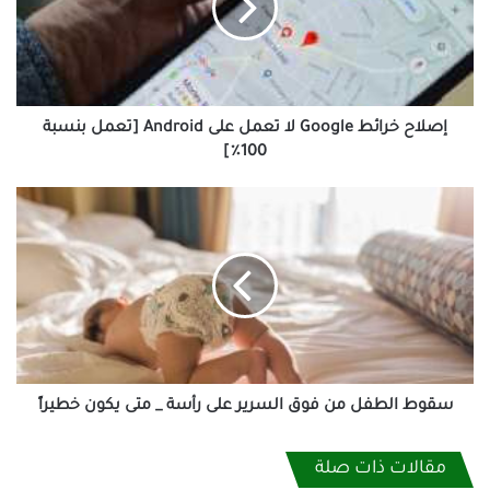
تعمل
على
Android
[تعمل
بنسبة
100٪]
إصلاح خرائط Google لا تعمل على Android [تعمل بنسبة
100٪]
سقوط
الطفل
من
فوق
السرير
على
رأسة
_
متى
يكون
سقوط الطفل من فوق السرير على رأسة _ متى يكون خطيراً
خطيراً
مقالات ذات صلة