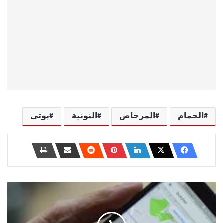
الحمام
المرحاض
النونية
بوتي
إصلاح
خرائط
Google
لا