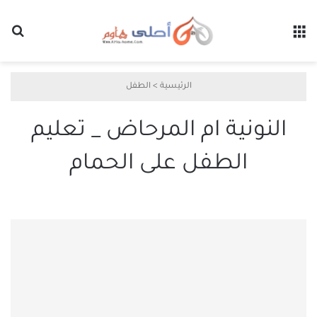
القائمة
بح
الرئيسية
>
الطفل
النونية ام المرحاض _ تعليم
الطفل على الحمام