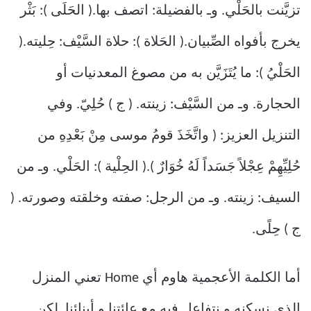
تزيَّنت بالحَلْي. وـ بالفضيلة: اتصف بها.( الحَلَى ): بَثْر
يخرج بأفواه الصِّبيان.( الحَلاة ): حلاة السَّيْف: حِليته.(
الحَلْيُ ): ما يُتَزَيَّن به من مصوغ المعدنيات أو
الحجارة. وـ من السَّيْف: زينته. ( ج ) حُلِيّ. وفي
التنزيل العزيز: ( واتَّخَذَ قومُ موسى مِنْ بَعْدِهِ من
حُلِيِّهِمْ عِجْلاً جَسَداً لَهُ خُوَارٌ ).( الحِلْية ): الحَلْي. وـ من
السيف: زينته. وـ من الرجل: صفته وخلقته وصورته. (
ج ) حِلًى.
أما الكلمة الأعجمية هاوم أي Home تعني المنزل
الذي نسكنه و نتفاعل فيه مع عائتنا و أبنائنا. لكن