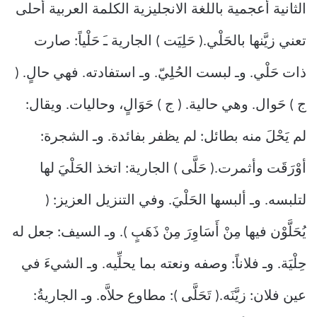
الثانية أعجمية باللغة الانجليزية الكلمة العربية أحلى
تعني زيَّنها بالحَلْي.( حَلِيَت ) الجارية ـَ حَلْياً: صارت
ذات حَلْي. وـ لبست الحُلِيّ. وـ استفادته. فهي حالٍ. (
ج ) حَوال. وهي حالية. ( ج ) حَوَالٍ، وحاليات. ويقال:
لم يَحْلَ منه بطائل: لم يظفر بفائدة. وـ الشجرة:
أوْرَقَت وأثمرت.( حَلَّى ) الجارية: اتخذ الحَلْيَ لها
لتلبسه. وـ ألبسها الحَلْيَ. وفي التنزيل العزيز: (
يُحَلَّوْن فيها مِنْ أَسَاوِرَ مِنْ ذَهَبٍ ). وـ السيف: جعل له
حِلْيَة. وـ فلاناً: وصفه ونعته بما يحلِّيه. وـ الشيءَ في
عين فلان: زيَّنَه.( تَحَلَّى ): مطاوع حلاَّه. وـ الجاريةُ: