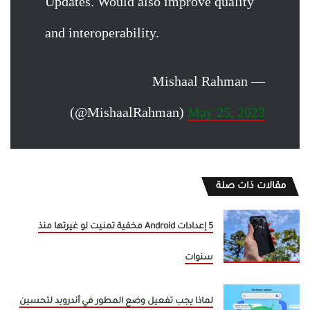
Updates. Would also improve quality
and interoperability.
— Mishaal Rahman
(@MishaalRahman)
May 25, 2023
مقالات ذات صلة
5 إعدادات Android مخفية تمنيت لو غيرتها منذ
سنوات
لماذا يجب تفعيل وضع المطور في أندرويد لتحسين