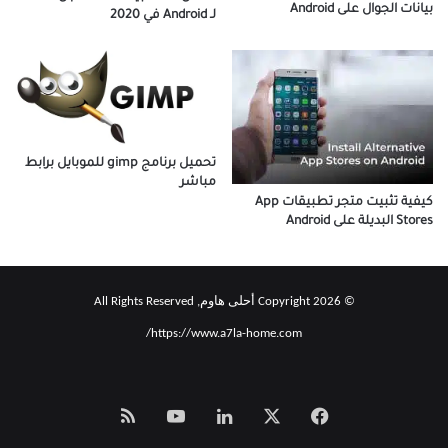
بيانات الجوال على Android
لـ Android في 2020
تحميل برنامج gimp للموبايل برابط
مباشر
كيفية تثبيت متجر تطبيقات App
Stores البديلة على Android
© Copyright 2026 أحلى هاوم, All Rights Reserved
https://www.a7la-home.com/
‫X
فيسبوك
لينكدإن
‫YouTube
Smart