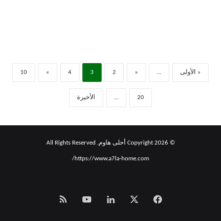
« الأولى
...
«
2
3
4
»
10
20
...
الأخيرة
© Copyright 2026 أحلى هاوم, All Rights Reserved
https://www.a7la-home.com/
‫X
فيسبوك
لينكدإن
‫YouTube
Smart