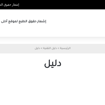
إشعار حقوق الطب
إشعار حقوق الطبع لموقع أحلى ها
الرئيسية
>
دليل التقنية
>
دليل
دليل
:
Gmail أخيرًا يوفر التشفير من
3
طرف إلى طرف للبريد على
أس
Android و iPhone