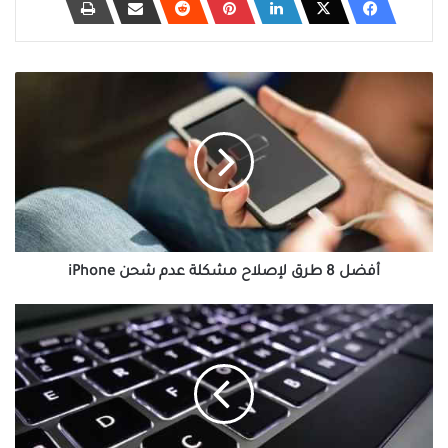
أفضل
8
طرق
لإصلاح
مشكلة
عدم
شحن
iPhone
أفضل 8 طرق لإصلاح مشكلة عدم شحن iPhone
كيفية
إعادة
تعيين
المفاتيح
والاختصارات
على
Windows