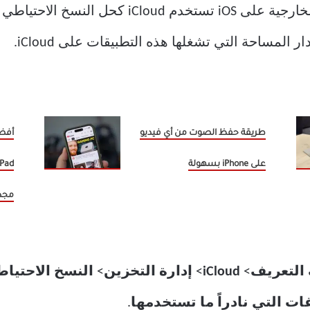
قد لا تعرف ، ولكن تطبيقات الجهات الخارجية على 
لمساحة التي تشغلها هذه التطبيقات على iCloud.
طريقة حفظ الصوت من أي فيديو
أفضل
على iPhone بسهولة
مجدد
التعريف
>
iCloud
>
إدارة التخزين
>
النسخ الاحتياط
ت التي نادراً ما تستخدمها
.