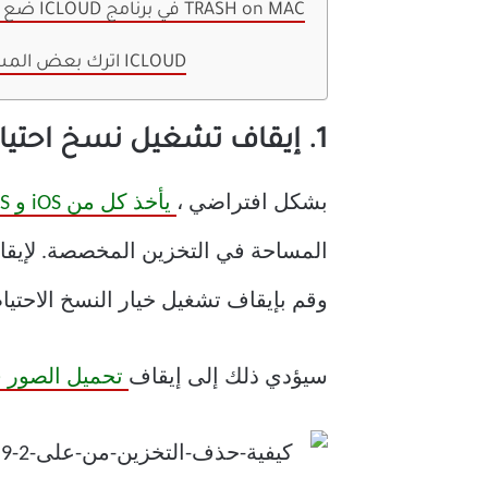
5. ضع ملفات ICLOUD في برنامج TRASH on MAC
اترك بعض المساحة على ICLOUD
1. إيقاف تشغيل نسخ احتياطي لصور ICLOUD
بشكل افتراضي ،
يأخذ كل من iOS و macOS نسخة احتياطية لجميع الصور
المساحة في التخزين المخصصة. لإيق
وقم بإيقاف تشغيل خيار النسخ الاحتيا
سيؤدي ذلك إلى إيقاف
تحميل الصور 