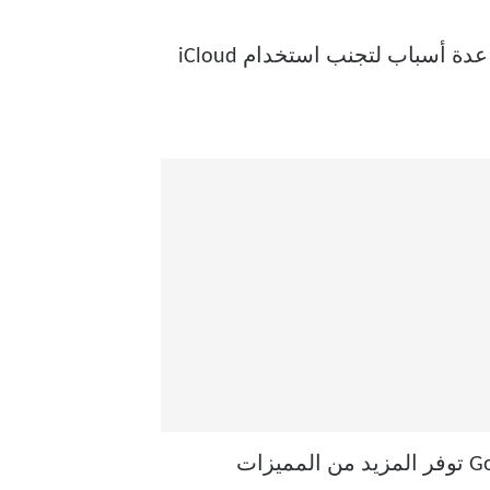
كمستخدم جديد ، قد تتضايق من مطالبات تخزين iCloud الثابت الكاملة. إلى جانب ذلك ، هناك عدة أسباب لتجنب استخدام iCloud
السبب الأول هو عدم توفر iCloud على نظام أندرويد ، والمنافسة مثل OneDrive و Google Drive توفر المزيد من المميزات