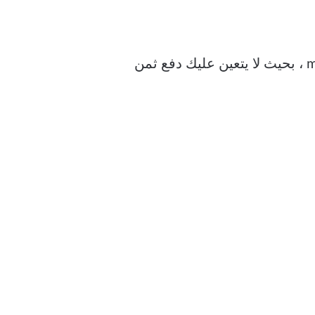
من كل من iOS و macOS ، بحيث لا يتعين عليك دفع ثمن