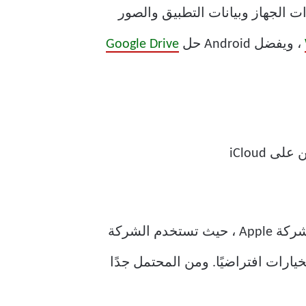
ت الجهاز وبيانات التطبيق والصور
، ويفضل Android حل
Google Drive
افتراضيًا ، توفر كل من Apple و Microsoft أقل قدر من التخزين. الحالة أسوأ في سيناريو هي شركة Apple ، حيث تستخدم الشركة
تم تشغيل كل هذه الخيارات افتراضيًا. ومن المحتمل جدًا