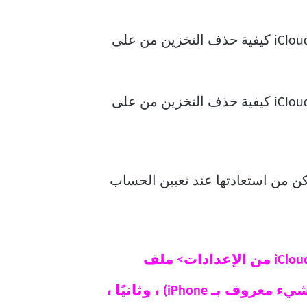
ن من استعادتها عند تعيين الحساب
ملاحظة: يجب عدم تعطيل النسخ الاحتياطي الافتراضي لبيانات التطبيقات على iCloud من الإعدادات> ملف
التعريف> iCloud. يجعل السلوك الحالي إعداد جهاز جديد من البداية أسهل بكثير (شيء معروف بـ iPhone) ، وثانيًا ،