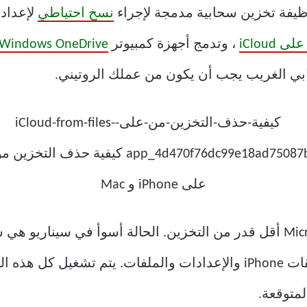
وظيفة تخزين سحابية مدمجة لإجراء
نسخ احتياطي
لإعدادا
، وتدمج أجهزة كمبيوتر
Windows OneDrive
حابي الغريب يجب أن يكون من عملك الروتيني.
مساحة تخزين 5 جيجابايت لدعم تطبيقات iPhone والإعدادات والملفات. ي
لمتوقعة.