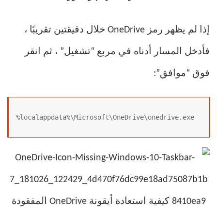
إذا لم يظهر رمز OneDrive خلال دقيقتين تقريبًا ،
فأدخل المسار أدناه في مربع “تشغيل” ، ثم انقر
فوق “موافق”:
%localappdata%\Microsoft\OneDrive\onedrive.exe