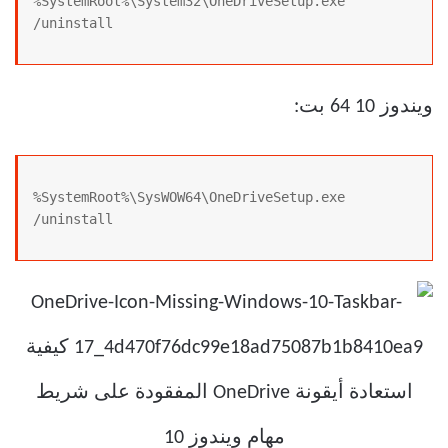
%SystemRoot%\System32\OneDriveSetup.exe 
/uninstall
ويندوز 10 64 بت:
%SystemRoot%\SysWOW64\OneDriveSetup.exe 
/uninstall