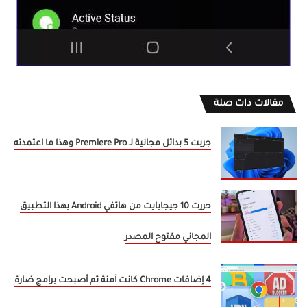
مقالات ذات صلة
جربت 5 بدائل مجانية لـ Premiere Pro وهذا ما اعتمدته
حررت 10 جيجابايت من هاتفي Android بهذا التطبيق
المجاني مفتوح المصدر
4 إضافات Chrome كانت آمنة ثم أصبحت برامج ضارة