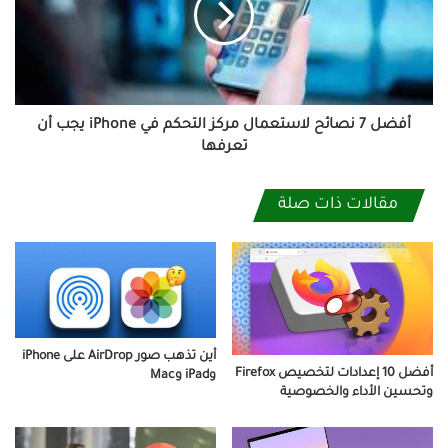
مركز
التحكم
في
iPhone
يجب
أن
أفضل 7 نصائح لاستعمال مركز التحكم في iPhone يجب أن
تعرفها
تعرفها
مقالات ذات صلة
أين تذهب صور AirDrop على iPhone
أفضل 10 إعدادات لتخصيص Firefox
وiPad وMac
وتحسين الأداء والخصوصية