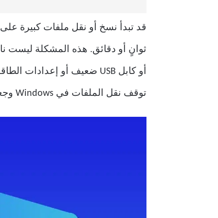
قد تبدأ نسخ أو نقل ملفات كبيرة على
ثوانٍ أو دقائق. هذه المشكلة ليست ن
أو كابل USB ضعيف أو إعدادا
توقف نقل الملفات في Windows وجعل عمليات النقل تُجري بسرعة ثابتة دون انقطاع.