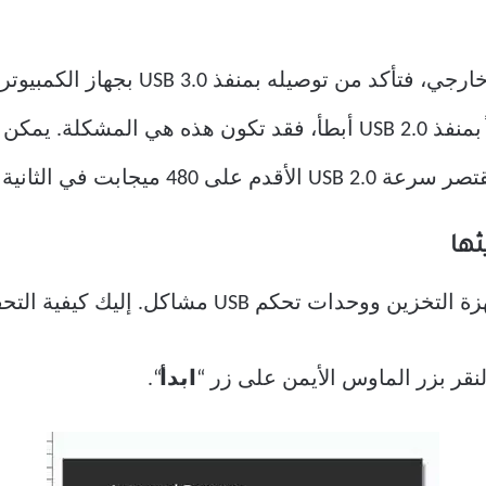
إذا كنت تستخدم محرك أقراص ثابت خارجي، 
ها
US مشاكل. إليك كيفية التحقق منها وتحديثها.
نقر بزر الماوس الأيمن على زر “
ابدأ
“.