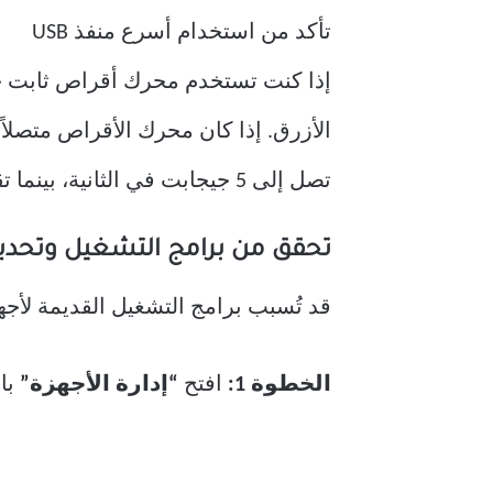
تأكد من استخدام أسرع منفذ USB
تصل إلى 5 جيجابت في الثانية، بينما تقتصر سرعة USB 2.0 الأقدم على 480 ميجابت في الثانية كحد أقصى (أبطأ بأكثر من 10 مرات).
تحقق من برامج التشغيل وتحديث
قد تُسبب برامج التشغيل القديمة لأجهزة التخزين ووحدات تحكم B
الخطوة 1:
افتح
“إدارة الأجهزة”
بال