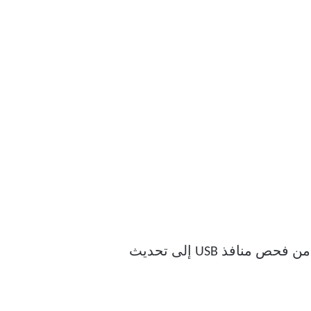
أبسط المشكلات التي يجب فحصها هي تلك المتعلقة بالأجهزة وكيفية اتصالها بجهاز الكمبيوتر. من فحص منافذ USB إلى تحديث