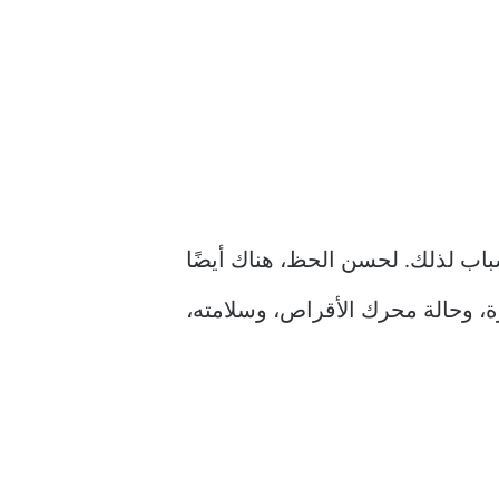
لصفر مشكلة شائعة في نظام Windows، وهناك عدة أسباب لذلك. لحسن الحظ، هناك أيضًا
، وحالة محرك الأقراص، وسلامته،