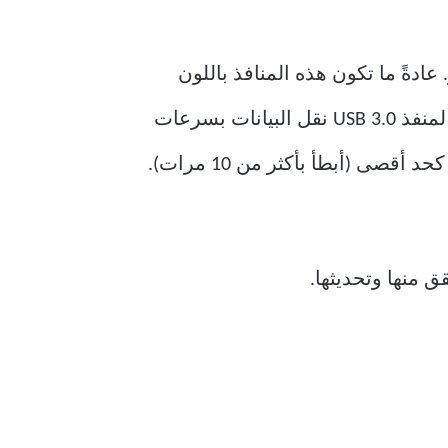
فتأكد من توصيله بمنفذ USB 3.0 بجهاز الكمبيوتر. عادةً ما تكون هذه المنافذ باللون
الأزرق. إذا كان محرك الأقراص متصلاً بمنفذ USB 2.0 أبطأ، فقد تكون هذه هي المشكلة. يمكن لمنفذ USB 3.0 نقل البيانات بسرعات