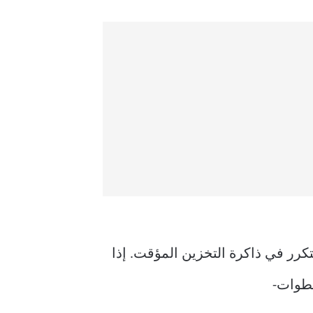
يتم زيارتها بشكل متكرر في ذاكرة التخزين المؤقت. إذا