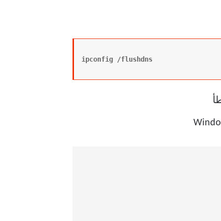
ipconfig /flushdns