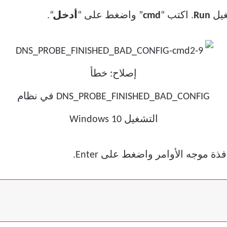
يل
Run
. اكتب “
cmd
” واضغط على “
أدخل
“.