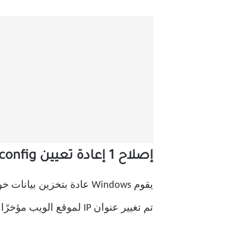
إصلاح 1 إعادة تعيين ipconfig
تم تغيير عنوان IP لموقع الويب مؤخرًا ، فقد تواجه هذا الخطأ. لحل هذه المشكلة ، اتبع هذه الخطوات-