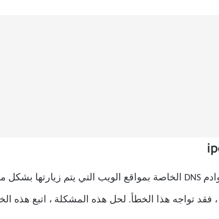
يقوم Windows عادة بتخزين بيانات خوادم DNS الخاصة بمواقع الويب التي 