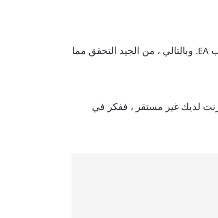
يمكن أن يتسبب اتصال الإنترنت الضعيف أو غير المتسق في حدوث مثل هذه الأخطاء في ألعاب EA. وبالتالي ، من الجيد التحقق مما
نترنت لديك غير مستقر ، ففكر في