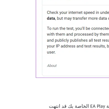
بعد ذلك ، تحتاج إلى التحقق من وجود مشكلة في حسابك EA. ابدأ بالتحقق مما إذا كانت عضوية EA Play الخاصة بك قد انتهت