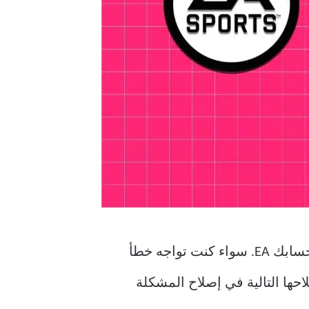
يمكن أن يحدث هذا الخطأ نتيجة لعدة أسباب ، من ضعف الاتصال بالإنترنت إلى مشكلات في حسابك EA. سواء كنت تواجه خطأ
ء وإصلاحها التالية في إصلاح المشكلة