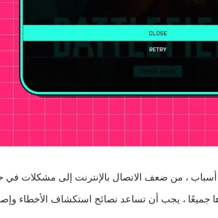
عبة EA معينة أو عبرها جميعًا ، يجب أن تساعد نصائح استكشاف الأخطا