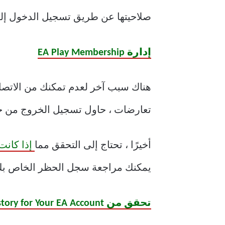
صلاحيتها عن طريق تسجيل الدخول إلى حساب EA الخاص بك 
إدارة EA Play Membership
تعارضات ، حاول تسجيل الخروج من حس
أخيرًا ، تحتاج إلى التحقق مما
إذا كانت EA قد علقت حسابك أو حظرته بسبب انتهاك القواعد 
يمكنك مراجعة سجل الحظر الخاص بك عن طريق زيارة موقع EA 
تحقق من Ban History for Your EA Account