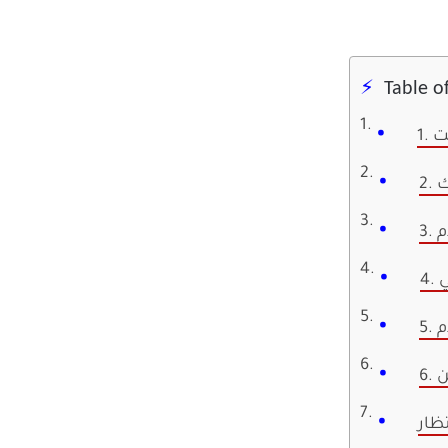
Table o
نت
ك
م
ي
تظار