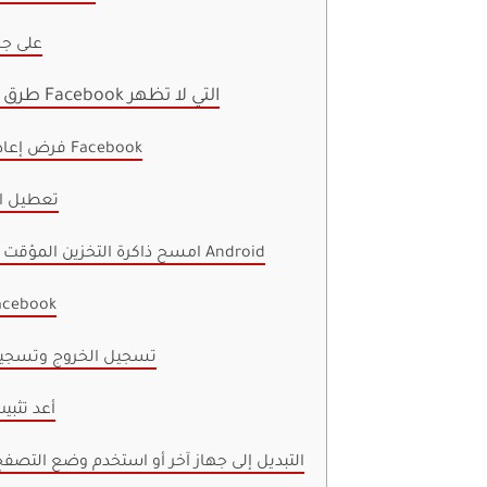
على جه
7 طرق لإصلاح ذكريات Facebook التي لا تظهر
1. فرض إعادة تشغيل Facebook
2. تعطيل 
3. امسح ذاكرة التخزين المؤقت على نظام Android
4. تحديث book
5. تسجيل الخروج وتسجي
6. أعد تث
7. التبديل إلى جهاز آخر أو استخدم وضع التصف