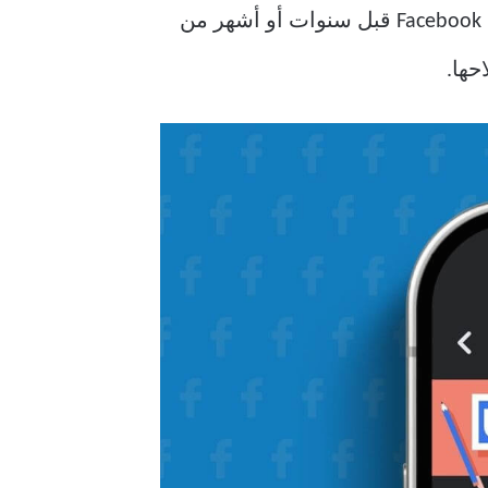
يمكن وصف ذكريات Facebook بأنها آلة الزمن الافتراضية. إنه يوضح لك كيف كانت الأمور على Facebook قبل سنوات أو أشهر من