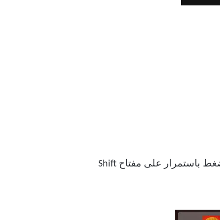
يمكنك الآن الضغط على Ctrl + A (Cmd + A على جهاز Mac) لتحديد كل الأغاني. يمكنك أيضًا الضغط باستمرار على مفتاح Shift