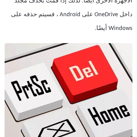
الأجهزة الأخرى أيضًا. لذلك إذا قمت بحذف مجلد
داخل OneDrive على Android ، فسيتم حذفه على
Windows أيضًا.