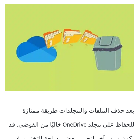
يعد حذف الملفات والمجلدات طريقة ممتازة
للحفاظ على مجلد OneDrive خاليًا من الفوضى. قد
يكون سبب آخر لتحرير بعض مساحة التخزين. في