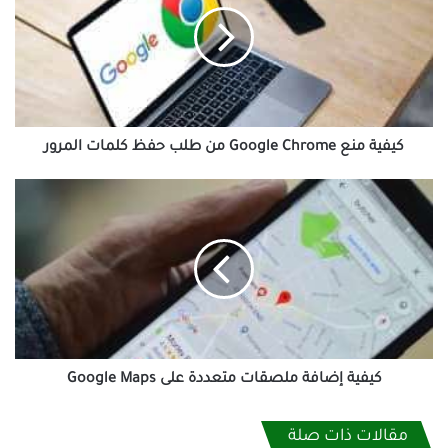
Chrome
من
طلب
حفظ
كلمات
المرور
كيفية منع Google Chrome من طلب حفظ كلمات المرور
كيفية
إضافة
ملصقات
متعددة
على
Google
Maps
كيفية إضافة ملصقات متعددة على Google Maps
مقالات ذات صلة