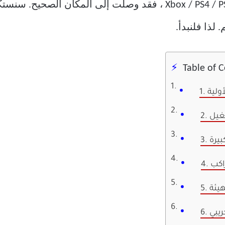
إذا لم يكتشف Steam وحدات تحكم Xbox / PS4 / PS5 ، فقد وصلت إل
Table of 
أولية
بيرة