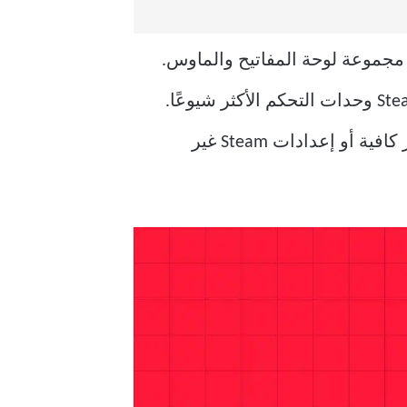
ن مجموعة لوحة المفاتيح والماوس.
ومع ذلك ، لا تدعم جميع التطبيقات وحدة التحكم خارج الصندوق. لحسن الحظ ، يدعم عميل Steam وحدات التحكم الأكثر شيوعًا.
غير كافية أو إعدادات Steam غير