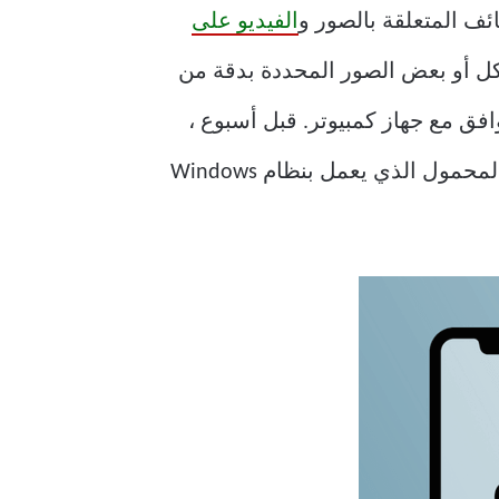
الفيديو على
ك استيراد كل أو بعض الصور المحددة بدقة من
كاميرا بنقرة زر واحدة. بالطبع ، يجب توصيل هذه الأجهزة باستخدام كبل USB متوافق مع جهاز كمبيوتر. قبل أسبوع ،
توقف تطبيق الصور فجأة عن استيراد الصور من جهاز iPhone الخاص بي على جهاز الكمبيوتر المحمول الذي يعمل بنظام Windows