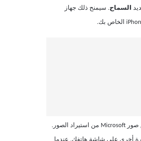
ديد
السماح
. سيمنح ذلك جهاز
إذا نسيت منح هذا الإذن ، أو رفضت المطالبة على جهاز iPhone الخاص بك ، فلن يتمكن تطبيق صور Microsoft من استيراد الصور.
طالبة مرة أخرى على شاشة هاتفك. عندما