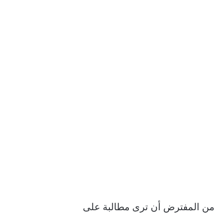
 ، عندما تقوم بتوصيل جهاز iPhone بجهاز الكمبيوتر الذي يعمل بنظام التشغيل Windows ، من المفترض أن ترى مطالبة على