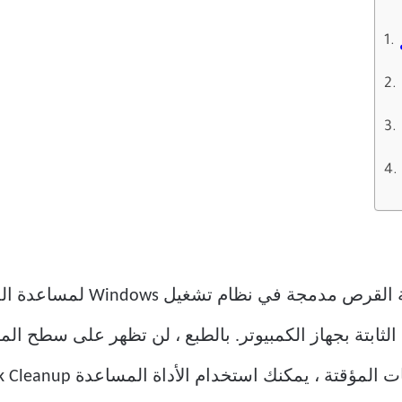
يعد Disk Cleanup أداة مساعدة
ثابتة بجهاز الكمبيوتر. بالطبع ، لن تظهر على سطح ال