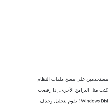
 لصيانة القرص مدمجة في نظام تشغيل Windows لمساعدة المستخدمين على مسح ملفات النظام
مكتب مثل البرامج الأخرى. إذا رفضت
قائمة إعدادات Windows حذف الملفات المؤقتة ، يمكنك استخدام الأداة المساعدة Windows Disk Cleanup ؛ يقوم بتحليل وحذف