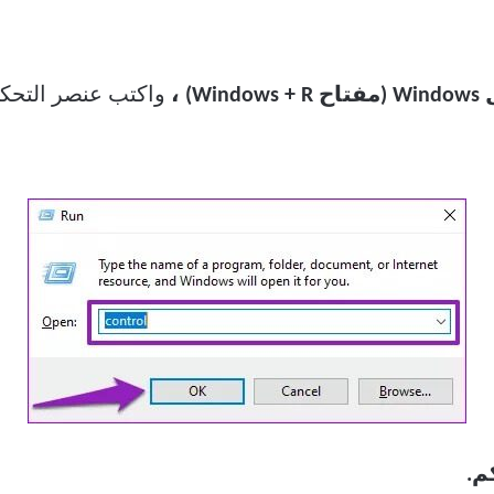
W) ،
واكتب عنصر التحكم 
م.