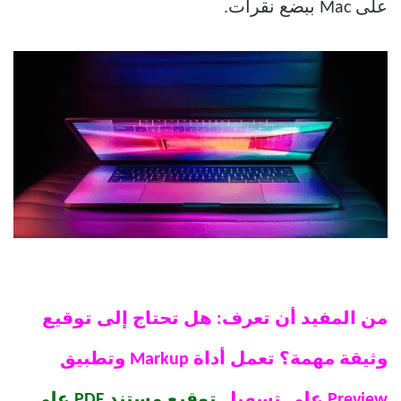
على Mac ببضع نقرات.
من المفيد أن تعرف: هل تحتاج إلى توقيع
وثيقة مهمة؟ تعمل أداة Markup وتطبيق
Preview على تسهيل
توقيع مستند PDF على