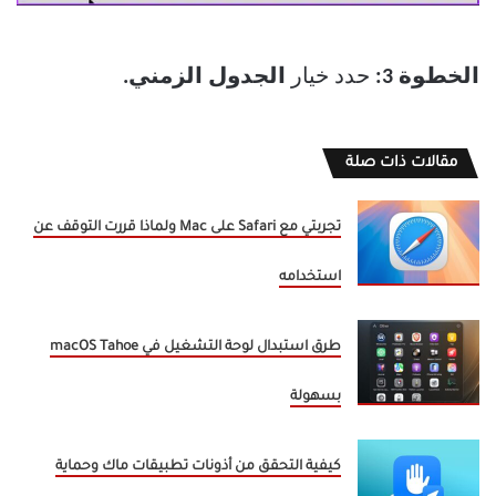
الخطوة 3:
حدد خيار
الجدول الزمني.
مقالات ذات صلة
تجربتي مع Safari على Mac ولماذا قررت التوقف عن
استخدامه
طرق استبدال لوحة التشغيل في macOS Tahoe
بسهولة
كيفية التحقق من أذونات تطبيقات ماك وحماية