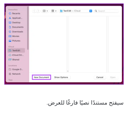
سيفتح مستندًا نصيًا فارغًا للعرض.