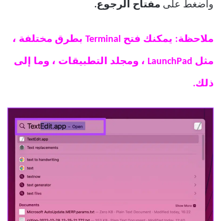
واضغط على
مفتاح الرجوع.
ملاحظة: يمكنك فتح Terminal بطرق مختلفة ،
مثل LaunchPad ، ومجلد التطبيقات ، وما إلى
ذلك.