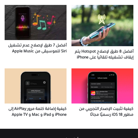
أفضل 7 طرق لإصلاح عدم تشغيل
Siri للموسيقى من Apple Music
أفضل 8 طرق لإصلاح Hotspot يتم
إيقاف تشغيله تلقائيا على iPhone
كيفية تثبيت الإصدار التجريبي من
كيفية إضافة كلمة مرور AirPlay إلى
مطور iOS 18 رسميًا مجانًا
iPhone و iPad و Mac و Apple TV