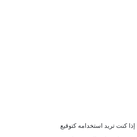
لديك ملف PNG من توقيعك محفوظًا على جهاز Mac الخاص بك إذا كنت تريد استخدامه كتوقيع