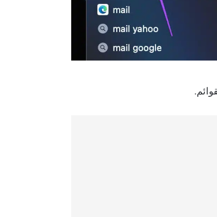
وائم.