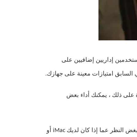
إعداد مستخدمين إداريين إضافيين على
 السابق امتيازات معينة على جهازك.
رًا. علاوة على ذلك ، يمكنك أداء بعض
الخاص بك. ستعمل هذه النصائح بغض النظر عما إذا كان لديك iMac أو