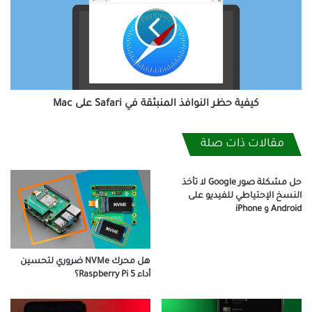
النوافذ
المنبثقة
في
Safari
على
Mac
كيفية حظر النوافذ المنبثقة في Safari على Mac
مقالات ذات صلة
حل مشكلة صور Google لا تأخذ
النسخ الإحتياطي للفيديو على
Android و iPhone
هل محرك NVMe ضروري لتحسين
أداء Raspberry Pi 5؟