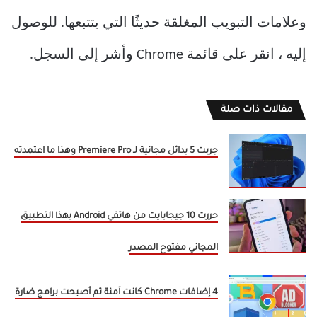
وعلامات التبويب المغلقة حديثًا التي يتتبعها. للوصول
إليه ، انقر على قائمة Chrome وأشر إلى السجل.
مقالات ذات صلة
جربت 5 بدائل مجانية لـ Premiere Pro وهذا ما اعتمدته
حررت 10 جيجابايت من هاتفي Android بهذا التطبيق
المجاني مفتوح المصدر
4 إضافات Chrome كانت آمنة ثم أصبحت برامج ضارة