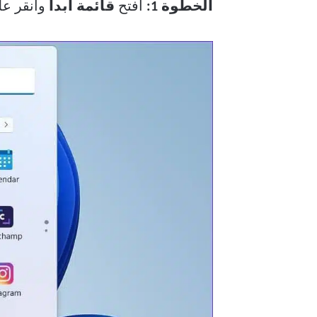
الخطوة 1:
افتح
قائمة ابدأ
وانقر ع