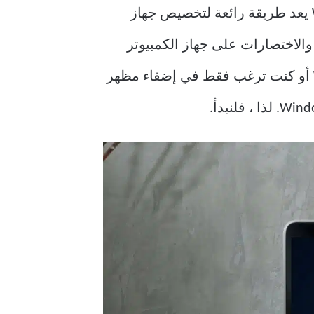
، فإن تغيير الرموز على Windows 11 يعد طريقة رائعة لتخصيص جهاز
يير مظهر المجلدات والاختصارات على جهاز الكمبيوتر
الخاص بك ، فقد وصلت إلى المكان الصحيح. إذا لم تعجبك الرموز الافتراضية في Windows 11 أو كنت ترغب فقط في إضفاء مظهر