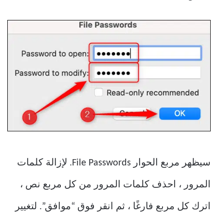
سيظهر مربع الحوار File Passwords. لإزالة كلمات
المرور ، احذف كلمات المرور من كل مربع نص ،
اترك كل مربع فارغًا ، ثم انقر فوق “موافق”. لتغيير