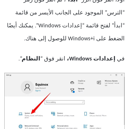
أولاً، انقر فوق الزر “
ابدأ
“، ثم انقر فوق رمز
“الترس” الموجود على الجانب الأيسر من قائمة
“ابدأ” لفتح قائمة “إعدادات Windows”. يمكنك أيضًا
الضغط على Windows+i للوصول إلى هناك.
في
إعدادات Windows،
انقر فوق “
النظام
“.