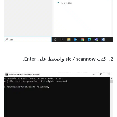
2. اكتب
sfc / scannow
واضغط على Enter.