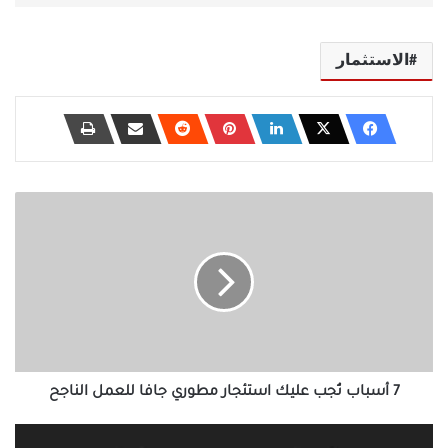
الاستثمار
7
أسباب
تُجب
عليك
استئجار
مطوري
جافا
للعمل
الناجح
7 أسباب تُجب عليك استئجار مطوري جافا للعمل الناجح
النفسية