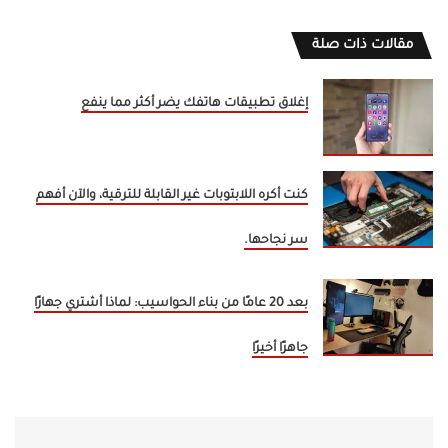
مقالات ذات صلة
إغلاق تطبيقات هاتفك يضر أكثر مما ينفع
كنت أكره اللابتوبات غير القابلة للترقية، والآن أفهم
سر نجاحها.
بعد 20 عامًا من بناء الحواسيب: لماذا أشتري جهازًا
جاهزًا أخيرًا