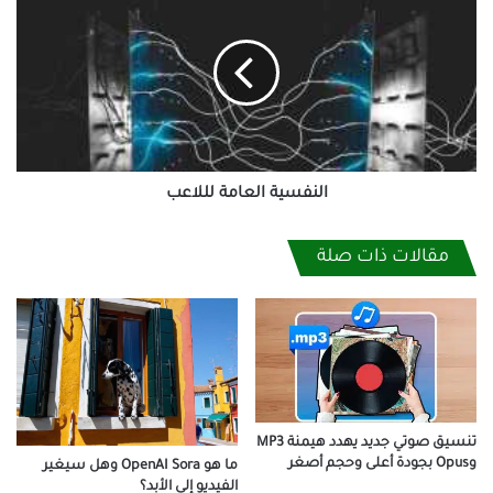
العامة
لللاعب
النفسية العامة لللاعب
مقالات ذات صلة
تنسيق صوتي جديد يهدد هيمنة MP3
وOpus بجودة أعلى وحجم أصغر
ما هو OpenAI Sora وهل سيغير
الفيديو إلى الأبد؟