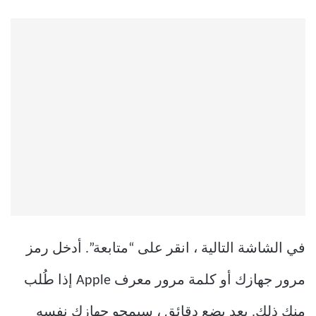
في الشاشة التالية ، انقر على “متابعة”. أدخل رمز
مرور جهازك أو كلمة مرور معرف Apple إذا طُلب
منك ذلك. بعد بضع دقائق ، سيمحو جهازك نفسه