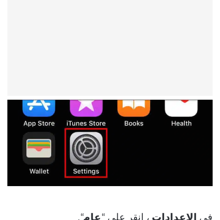
في
الإعدادات
، انقر على “
عام
“.