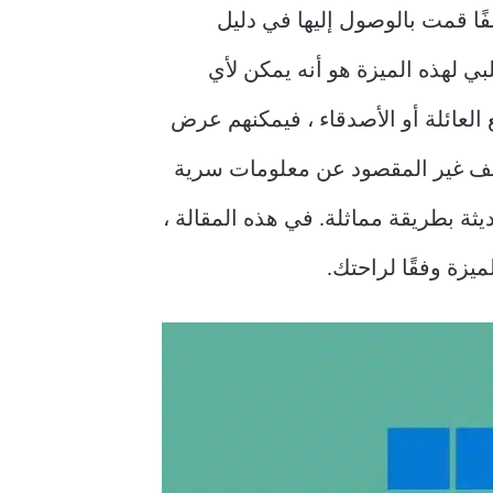
Recent واحدة من أكثر الميزات المفيدة في Windows 11 لأنها تسرد تلقائيًا آخر 20 ملفًا قمت بالوصول إليها في دليل
السلبي لهذه الميزة هو أنه يمكن لأي
لعائلة أو الأصدقاء ، فيمكنهم عرض
Quick Access Recen. قد يؤدي هذا إلى الكشف غير المقصود عن معلومات سرية
 Windows 11 الملفات والتطبيقات الحديثة بطريقة مماثلة. في هذه المقالة ،