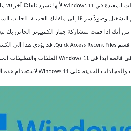
تعد  Files
فر لك نظام التشغيل وصولاً سريعًا إلى ملفاتك الحديثة. الجانب 
 أنك إذا قمت بمشاركة جهاز الكمبيوتر الخاص بك مع ا
الملفات التي قمت بالوصول إليها عبر قسم t Files
أو شخصية. يسرد القسم الموصى به في قائمة ابدأ في
Windows  لاستخدام هذه الميزة وفقًا لراحتك.