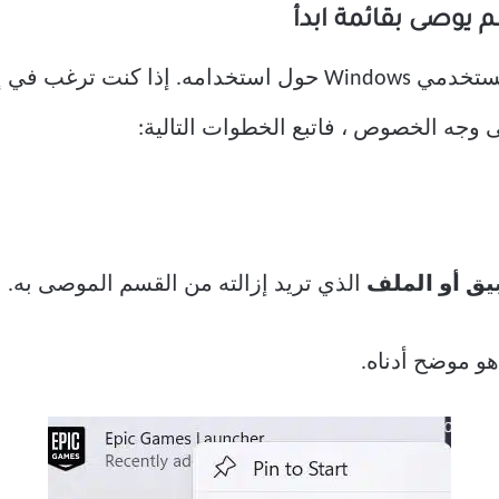
إضافة قسم موصى به هو أمر قسم مستخدمي Windows حول استخدا
يق أو الملف
الذي تريد إزالته من القسم الموصى به.
هو موضح أدناه.