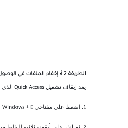
الطريقة 2 أ: إخفاء الملفات في الوصول السريع
يعد إيقاف تشغيل Quick Access الذي يسرد الملفات الحديثة في File Explorer أمرًا بسيطًا للغاية. اتبع هذه الخطوات للقيام بذلك:
1. اضغط على مفتاحي Windows + E في نفس الوقت لفتح File Explorer.
2. ثم انقر على أيقونة ثلاثية النقاط من شريط القائمة في الجزء العلوي من الشاشة.