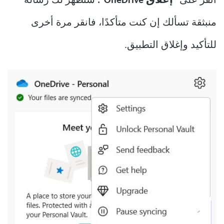
انقر على “
إغلاق OneDrive”.
ستظهر لك رسالة
منبثقة تسألك إن كنت متأكدًا، فانقر مرة أخرى
للتأكيد وإغلاق التطبيق.