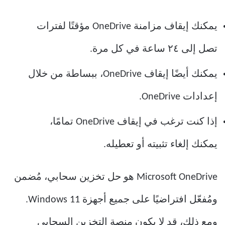
يمكنك إيقاف مزامنة OneDrive مؤقتًا لفترات
تصل إلى ٢٤ ساعة في كل مرة.
يمكنك أيضًا إيقاف OneDrive، ببساطة من خلال
إعدادات OneDrive.
إذا كنت ترغب في إيقاف OneDrive تمامًا،
يمكنك إلغاء تثبيته أو تعطيله.
Microsoft OneDrive هو حل تخزين سحابي، مُضمن
ومُفعّل افتراضيًا على جميع أجهزة Windows 11.
ومع ذلك، قد لا يكون منصة التخزين السحابي