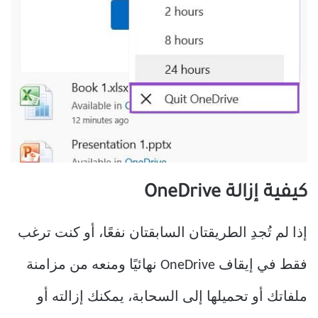
كيفية إزالة OneDrive
إذا لم تُجدِ الطريقتان السابقتان نفعًا، أو كنت ترغب
فقط في إيقاف OneDrive نهائيًا ومنعه من مزامنة
ملفاتك أو تحميلها إلى السحابة، يمكنك إزالته أو