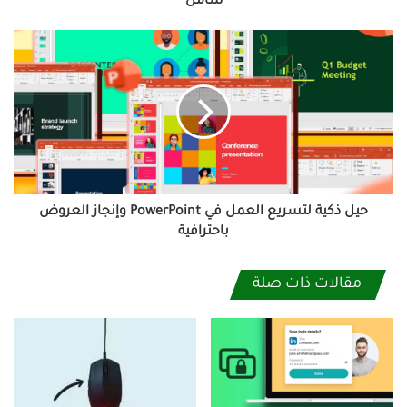
شامل
حيل
ذكية
لتسريع
العمل
في
PowerPoint
وإنجاز
العروض
باحترافية
حيل ذكية لتسريع العمل في PowerPoint وإنجاز العروض
باحترافية
مقالات ذات صلة