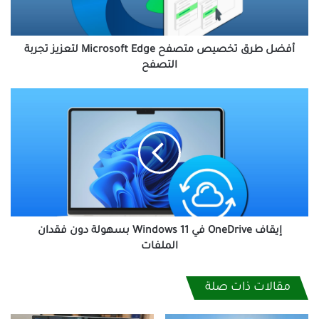
لتعزيز
تجربة
التصفح​
أفضل طرق تخصيص متصفح Microsoft Edge لتعزيز تجربة
التصفح​
إيقاف
OneDrive
في
Windows
11
بسهولة
دون
فقدان
الملفات
إيقاف OneDrive في Windows 11 بسهولة دون فقدان
الملفات
مقالات ذات صلة