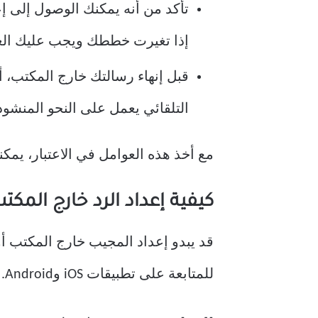
إذا تغيرت خططك ويجب عليك العو
قبل إنهاء رسالتك خارج المكتب، أر
التلقائي يعمل على النحو المنشود و
مع أخذ هذه العوامل في الاعتبار، يمكنك إعداد رسالة خارج المكتب 
كيفية إعداد الرد خارج المكتب في تطبيق IL
للمتابعة على تطبيقات iOS وAndroid. هيا نبدأ.