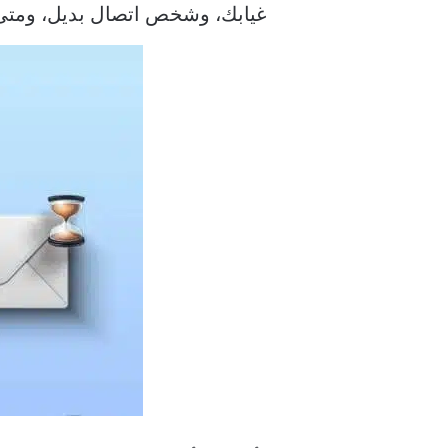
غيابك، وشخص اتصال بديل، ومتى 