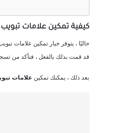
كيفية تمكين علامات تبويب مس
قد قمت بذلك بالفعل ، فتأكد من تسجيلك في برنامج ws 11 Insider
بعد ذلك ، يمكنك تمكين
علامات تبويب Explorer