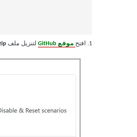
1. افتح
موقع GitHub
لتنزيل ملف
ViVeTool zip