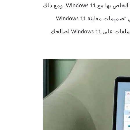
أدخلت Microsoft عددًا كبيرًا من التغييرات والميزات الجديدة على نظام تشغيل سطح المكتب الخاص بها مع Windows 11. ومع ذلك
، يبدو أن أفضلها لم يأت بعد. بدأت Microsoft في اختبار ميزات علامات تبويب File Explorer في تصميمات معاينة Windows 11
الخاصة بها. في هذا المنشور ، سنوضح لك كيفية تمكين واستخدام علامات تبويب مستكشف الملفات على Windows 11 لصالحك.