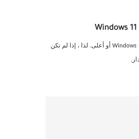
حاليًا ، يتوفر خيار تمكين علامات تبويب File Explorer فقط في Windows 11 Insider Preview Build 25136 أو أعلى. لذا ، إذا لم تكن