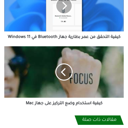
عمر
بطارية
جهاز
Bluetooth
في
Windows
11
كيفية التحقق من عمر بطارية جهاز Bluetooth في Windows 11
كيفية
استخدام
وضع
التركيز
على
جهاز
Mac
كيفية استخدام وضع التركيز على جهاز Mac
مقالات ذات صلة