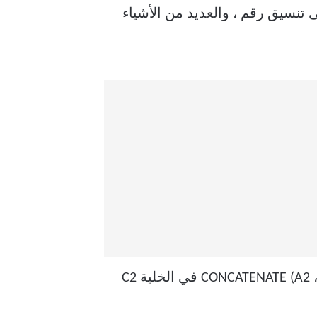
 التسويقية ، وإنشاء استعلامات API ، وإضافة نص إلى تنسيق رقم ، والعديد من الأشياء
في المثال أعلاه ، أردت الشهر والمبيعات معًا في عمود واحد. لذلك ، استخدمت الصيغة = CONCATENATE (A2 ، B2) في الخلية C2