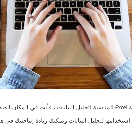
لذلك إذا كنت تكافح للعثور على وظيفة Excel المناسبة لتحليل البيانات ، ف