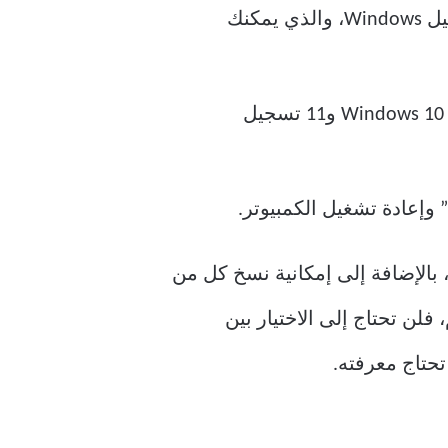
من المرجح أن يكون تطبيق “الملاحظات اللاصقة” (الجديد) متاحًا إذا قمت بتحديث نظام التشغيل Windows، والذي يمكنك
على عكس تطبيق “الملاحظات اللاصقة” القديم الذي كان مرتبطًا بالجهاز، يتطلب التطبيق في Windows 10 و11 تسجيل
 وإعادة تشغيل الكمبيوتر.
 التكاملات مع OneNote مباشرةً، بالإضافة إلى إمكانية نسخ كل من
لن تحتاج إلى الاختيار بين
تحتاج معرفته.