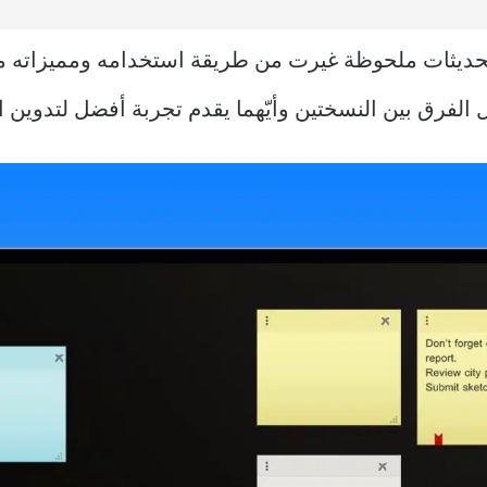
Sticky  في ويندوز تحديثات ملحوظة غيرت من طريقة استخدامه ومميز
لفرق بين النسختين وأيّهما يقدم تجربة أفضل لتدوين ال