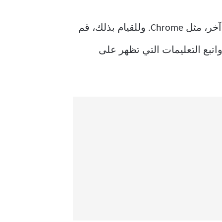
إذا كان Microsoft Edge هو متصفح الويب الوحيد المثبت حاليًا على جهازك، فقم بتنزيل متصفح آخر، مثل Chrome. وللقيام بذلك، قم
 ملف الإعداد، واتبع التعليمات التي تظهر على