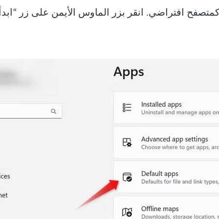
جرد التنزيل، يمكنك تعيين Chrome كمتصفح افتراضي. انقر بزر الماوس الأيمن ع