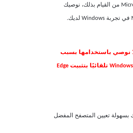
بالنظر إلى العواقب المحتملة لإلغاء تثبيت Edge على ميزات وتطبيقات Windows وتحذير Microsoft من القيام بذلك، نوصيك
لا نوصي باستخدامها بسبب
مخاطر الخصوصية والأمان المرتبطة بها. حتى إذا قمت بحذفه، فقد يقوم Windows Update تلقائيًا بتثبيت Edge
ك بسهولة تعيين المتصفح المفضل