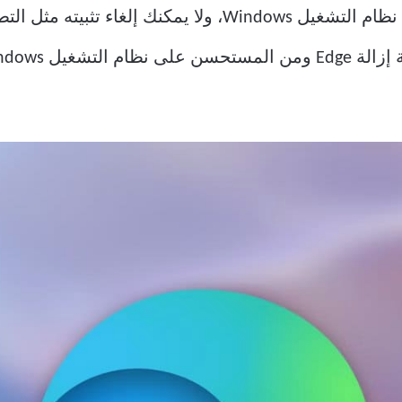
يأتي Microsoft Edge مثبتًا مسبقًا على نظام التشغيل Windows