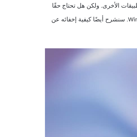
، ولا يمكنك إلغاء تثبيته مثل التطبيقات الأخرى. ولكن هل تحتاج حقًا
إلى إزالته؟ سنوضح سبب عدم إمكانية إزالة Edge ومن المستحسن على نظام التشغيل Windows. سنشرح أيضًا كيفية إخفائه عن