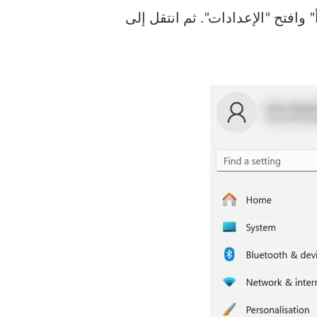
لى زر “ابدأ” وافتح “الإعدادات”. ثم انتقل إلى