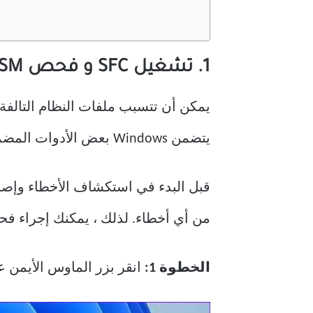
1. تشغيل SFC و فحص DISM
يمكن أن تتسبب ملفات النظام التالفة
يتضمن Windows بعض الأدوات المضمنة التي يمكن أن تساعدك في إصلاح ملفات النظام هذه بسهولة.
من أي أخطاء. لذلك ، يمكنك إجراء فحص SFC (أو مدقق ملفات النظام) على جهاز الكمبيوتر الخاص بك باتباع الخط
الخطوة 1:
انقر بزر الماوس الأيمن ع