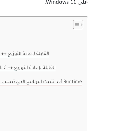
على Windows 11.
2. إصلاح حزم MICROSOFT VISUAL C ++ القابلة لإعادة التوزيع
3. أعد تثبيت حزم MICROSOFT VISUAL C ++ القابلة لإعادة التوزيع
4. أعد تثبيت البرنامج الذي تسبب في حدوث خطأ في وقت التشغيل Runtime