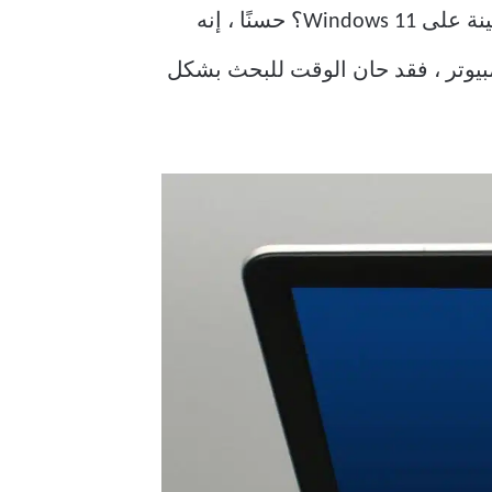
في كل مرة تقوم فيها بتشغيل برامج معينة على Windows 11؟ حسنًا ، إنه
لكمبيوتر ، فقد حان الوقت للبحث بشكل