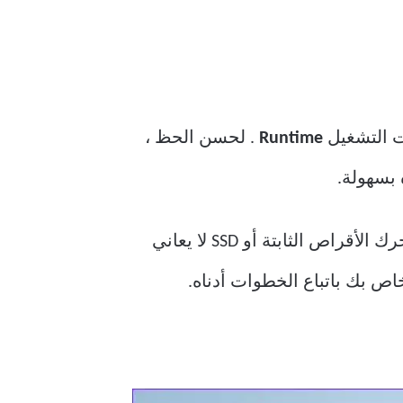
ت التشغيل
Runtime
. لحسن الحظ ،
قبل البدء في استكشاف الأخطاء وإصلاحها ، من الضروري التأكد من أن نظام الملفات على محرك الأقراص الثابتة أو SSD لا يعاني