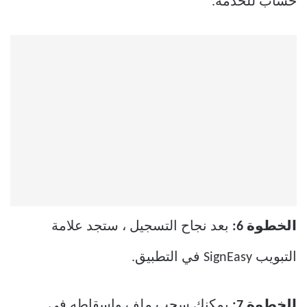
حساب للخدمة.
الخطوة 6:
بعد نجاح التسجيل ، ستجد علامة
التبويب SignEasy في التطبيق.
الخطوة 7:
يمكنك سحب ملف وإسقاطه في