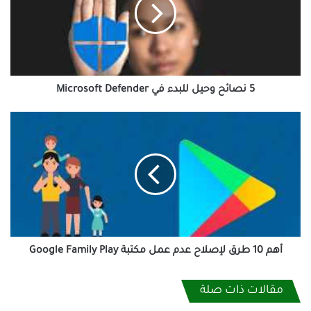
للبدء
في
Microsoft
Defender
5 نصائح وحيل للبدء في Microsoft Defender
أهم
10
طرق
لإصلاح
عدم
عمل
مكتبة
Google
Fam­
i­
أهم 10 طرق لإصلاح عدم عمل مكتبة Google Fam­i­ly Play
ly
Play
مقالات ذات صلة