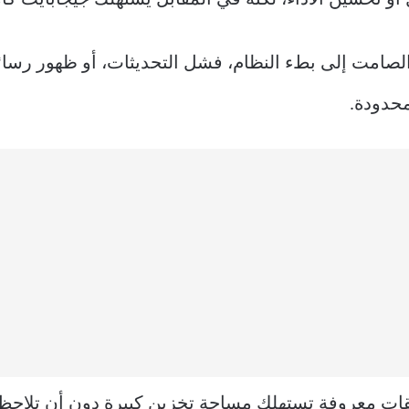
الصامت إلى بطء النظام، فشل التحديثات، أو ظهور رسا
ت معروفة تستهلك مساحة تخزين كبيرة دون أن تلاحظ،