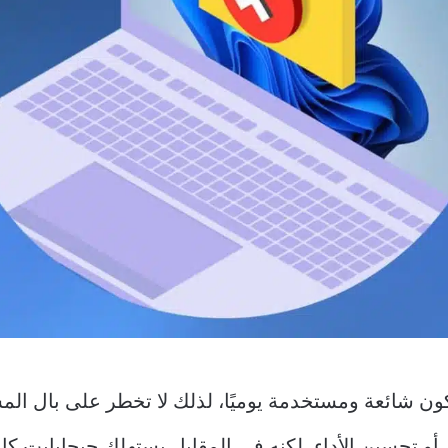
كون شائعة ومستخدمة يوميًا، لذلك لا تخطر على بال ال
 تحسين الأداء، لكنه في المقابل يستهلك جيجابايت كا