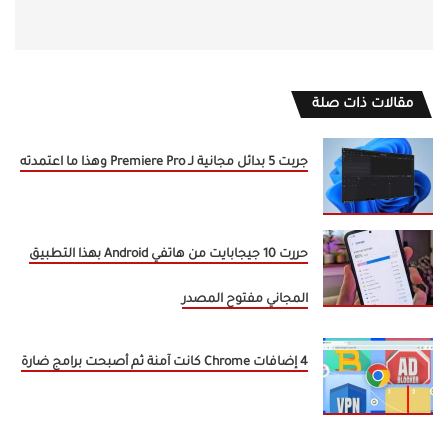
مقالات ذات صلة
جربت 5 بدائل مجانية لـ Premiere Pro وهذا ما اعتمدته
حررت 10 جيجابايت من هاتفي Android بهذا التطبيق
المجاني مفتوح المصدر
4 إضافات Chrome كانت آمنة ثم أصبحت برامج ضارة