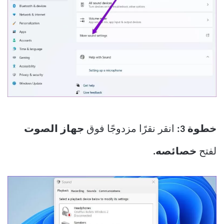
خطوة 3:
انقر نقرًا مزدوجًا فوق
جهاز الصوت
لفتح
خصائصه.