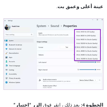
عينة أعلى وعمق بت
.
الخطوة 4:
بعد ذلك ، انقر فوق
الزر “اختبار”