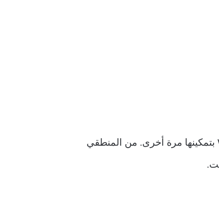
يأتي معظم ماوس الألعاب مع ميزة تسريع الماوس معطلة في البرنامج. ربما قام Windows 11 بتمكينها مرة أخرى. من المنطقي
ت.