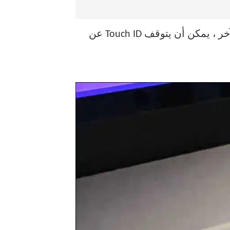
أسهل بكثير ، على الأقل عندما يعمل. من حين لآخر ، يمكن أن يتوقف Touch ID عن