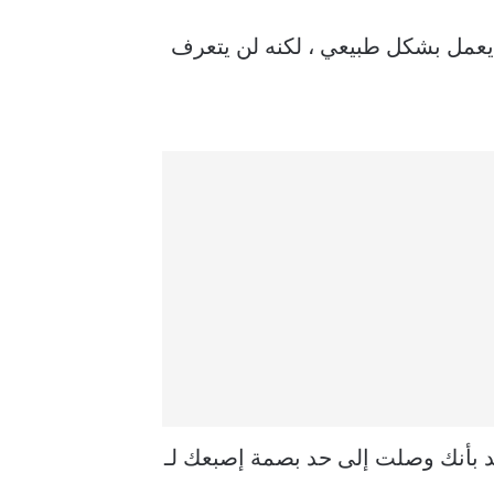
Touch . المشكلة الأولى هي أن Touch ID قد يبدو وكأنه يعمل بشكل طبيعي ، لكنه لن يتعرف
د بأنك وصلت إلى حد بصمة إصبعك لـ