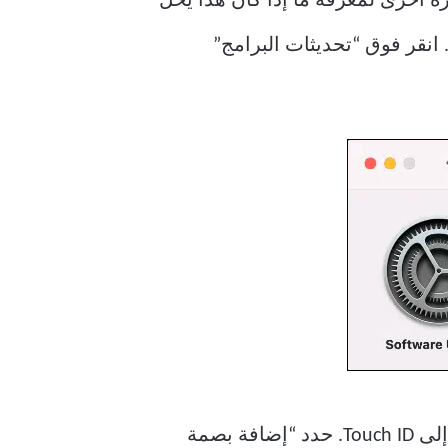
 أخرى لمعرفة ما إذا كان هذا يحل
 النظام. انقر فوق “تحديثات البرامج”
أخرى. افتح تفضيلات النظام ، ثم انتقل إلى Touch ID. حدد “إضافة بصمة