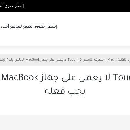
إشعار حقوق الطب
إشعار حقوق الطبع لموقع أحلى ها
 التقنية
>
Mac
>
معرف اللمس Touch ID لا يعمل على جهاز MacBook الخاص بك؟ إليك ما يجب فعله
م
يجب فعله