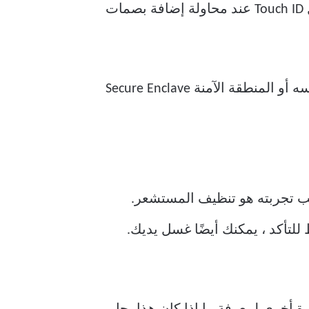
Touch ID ، حتى لو لم تقم بإضافة أي منها على الإطلاق. قد ترى أيضًا رسالة تفيد بفشل تسجيل Touch ID عند محاولة إضافة بصمات
يمكن أن تحدث هذه المشكلات لعدة أسباب ، ولكنها عادةً ما تتضمن إما مستشعر Touch ID نفسه أو المنطقة الآمنة Secure Enclave
يء يجب تجربته هو تنظيف المستشعر.
لتأكد ، يمكنك أيضًا غسل يديك.