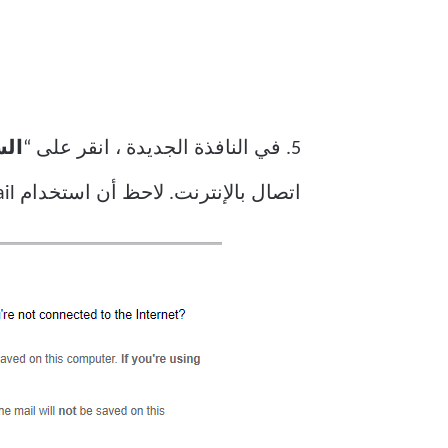
5. في النافذة الجديدة ، انقر على “
الس
اتصال بالإنترنت. لاحظ أن استخدام Gmail في وضع عدم الاتصال على أجهزة الكمبيوتر العامة أو المشتركة غير مستحسن.