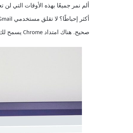
ألم نمر جميعًا بهذه الأوقات التي لن ت
أكثر إحباطًا؟ لا تقلق مستخدمي Gmail! لأن هذه هي الأخبار السارة ، يمكنك استخدام
صحيح. هناك امتداد Chrome يسمح لك باستخدام Gmail في وضع عدم الاتصال في المتصفح الخاص بك.