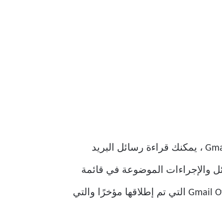
لهذا ، سيكون عليك استخدام Gmail Offline في متجر Chrome الإلكتروني. باستخدام Gmail Offline ، يمكنك قراءة رسائل البريد
Gmail Offlin تلقائيًا على مزامنة الرسائل والإجراءات الموضوعة في قائمة
الانتظار في أي وقت يعمل فيه Chrome ويتوفر اتصال بالإنترنت. سنتحدث أيضًا عن ميزة Gmail Offline التي تم إطلاقها مؤخرًا والتي