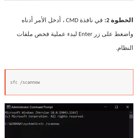
الخطوة 2:
في نافذة CMD ، أدخل الأمر أدناه
واضغط على زر Enter لبدء عملية فحص ملفات
النظام.
sfc /scannow