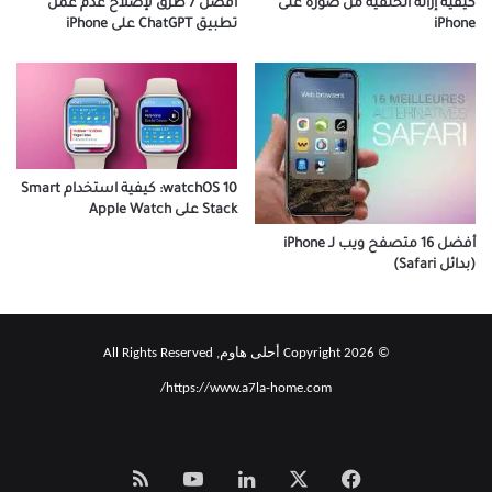
كيفية إزالة الخلفية من صورة على
أفضل 7 طرق لإصلاح عدم عمل
iPhone
تطبيق ChatGPT على iPhone
watchOS 10: كيفية استخدام Smart
Stack على Apple Watch
أفضل 16 متصفح ويب لـ iPhone
(بدائل Safari)
© Copyright 2026 أحلى هاوم, All Rights Reserved
https://www.a7la-home.com/
‫X
فيسبوك
لينكدإن
‫YouTube
Smart